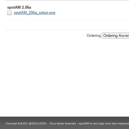
spotAM 2.06a
spotAM_206a_setup.exe
Ordering
Concept AULEO @2010-2026 – Tous droits reservés - spotAM et son logo sont des marque